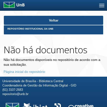
Skip
Voltar
navigation
REPOSITÓRIO INSTITUCIONAL DA UNB
Não há documentos
Não há documentos disponíveis no repositório de acordo com a
sua solicitação.
Página inicial do repositório
Universidade de Brasília - Biblioteca Central
Coordenadoria de Gestão da Informação Digital - GID
(61) 3107-2683
repositorio@unb.br