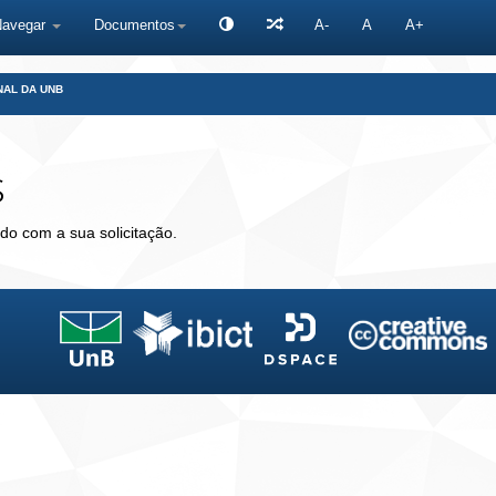
Navegar
Documentos
A-
A
A+
NAL DA UNB
s
do com a sua solicitação.