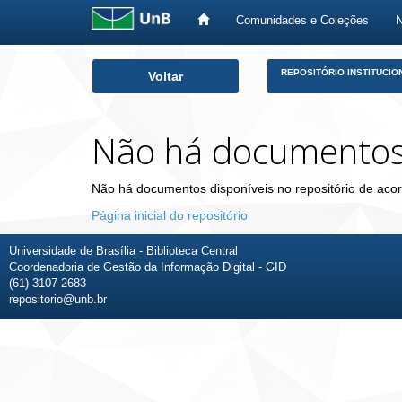
Comunidades e Coleções
Skip
REPOSITÓRIO INSTITUCIO
Voltar
navigation
Não há documento
Não há documentos disponíveis no repositório de acor
Página inicial do repositório
Universidade de Brasília - Biblioteca Central
Coordenadoria de Gestão da Informação Digital - GID
(61) 3107-2683
repositorio@unb.br