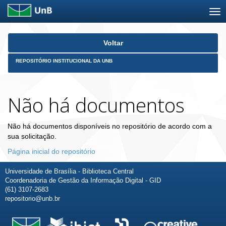
Skip
Voltar
navigation
REPOSITÓRIO INSTITUCIONAL DA UNB
Não há documentos
Não há documentos disponíveis no repositório de acordo com a
sua solicitação.
Página inicial do repositório
Universidade de Brasília - Biblioteca Central
Coordenadoria de Gestão da Informação Digital - GID
(61) 3107-2683
repositorio@unb.br