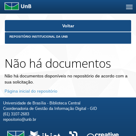
Skip
Voltar
navigation
REPOSITÓRIO INSTITUCIONAL DA UNB
Não há documentos
Não há documentos disponíveis no repositório de acordo com a
sua solicitação.
Página inicial do repositório
Universidade de Brasília - Biblioteca Central
Coordenadoria de Gestão da Informação Digital - GID
(61) 3107-2683
repositorio@unb.br