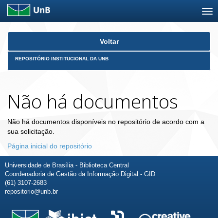
Skip
Voltar
navigation
REPOSITÓRIO INSTITUCIONAL DA UNB
Não há documentos
Não há documentos disponíveis no repositório de acordo com a
sua solicitação.
Página inicial do repositório
Universidade de Brasília - Biblioteca Central
Coordenadoria de Gestão da Informação Digital - GID
(61) 3107-2683
repositorio@unb.br