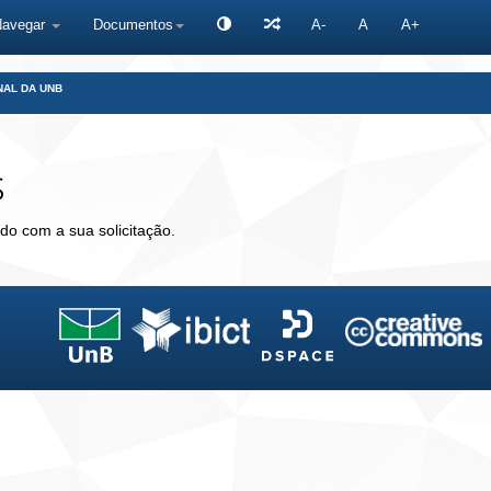
Navegar
Documentos
A-
A
A+
NAL DA UNB
s
do com a sua solicitação.