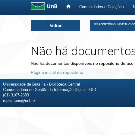
Comunidades e Coleções
Skip
REPOSITÓRIO INSTITUCIO
Voltar
navigation
Não há documento
Não há documentos disponíveis no repositório de acor
Página inicial do repositório
Universidade de Brasília - Biblioteca Central
Coordenadoria de Gestão da Informação Digital - GID
(61) 3107-2683
repositorio@unb.br