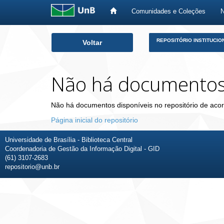
Comunidades e Coleções
Skip
REPOSITÓRIO INSTITUCIO
Voltar
navigation
Não há documento
Não há documentos disponíveis no repositório de acor
Página inicial do repositório
Universidade de Brasília - Biblioteca Central
Coordenadoria de Gestão da Informação Digital - GID
(61) 3107-2683
repositorio@unb.br