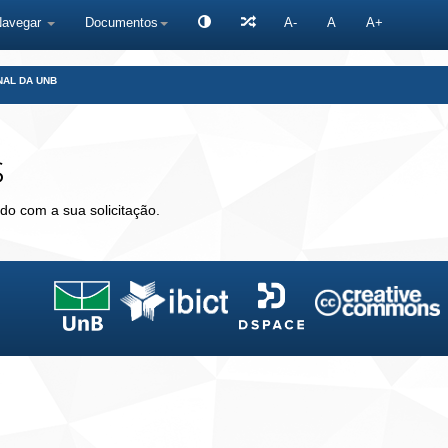
Navegar
Documentos
A-
A
A+
NAL DA UNB
s
do com a sua solicitação.