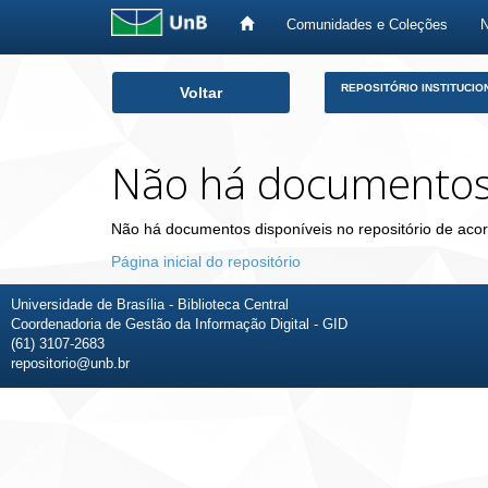
Comunidades e Coleções
Skip
REPOSITÓRIO INSTITUCIO
Voltar
navigation
Não há documento
Não há documentos disponíveis no repositório de acor
Página inicial do repositório
Universidade de Brasília - Biblioteca Central
Coordenadoria de Gestão da Informação Digital - GID
(61) 3107-2683
repositorio@unb.br