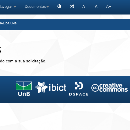
Navegar
Documentos
A-
A
A+
NAL DA UNB
s
do com a sua solicitação.