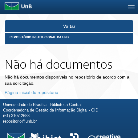
Skip
Voltar
navigation
REPOSITÓRIO INSTITUCIONAL DA UNB
Não há documentos
Não há documentos disponíveis no repositório de acordo com a
sua solicitação.
Página inicial do repositório
Universidade de Brasília - Biblioteca Central
Coordenadoria de Gestão da Informação Digital - GID
(61) 3107-2683
repositorio@unb.br