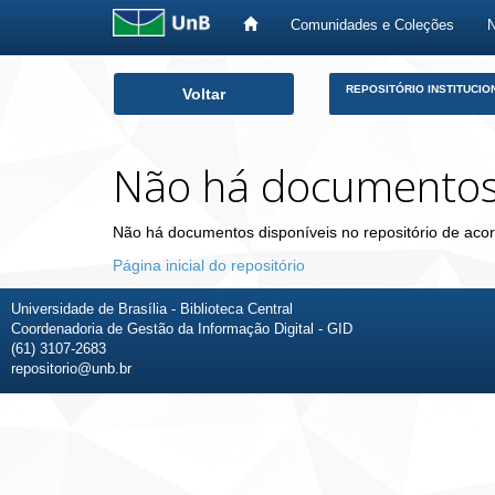
Comunidades e Coleções
Skip
REPOSITÓRIO INSTITUCIO
Voltar
navigation
Não há documento
Não há documentos disponíveis no repositório de acor
Página inicial do repositório
Universidade de Brasília - Biblioteca Central
Coordenadoria de Gestão da Informação Digital - GID
(61) 3107-2683
repositorio@unb.br