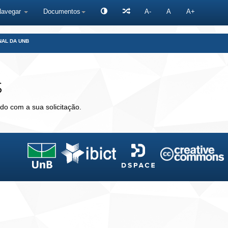
Navegar
Documentos
A-
A
A+
NAL DA UNB
s
do com a sua solicitação.