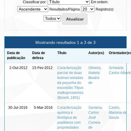
Classificar por:
Em ordem:
Resultados/Página
Registro(s):
Mostrando resultados 1 a 3 de 3
Data de
Data de
Título
Autor(es)
Orientador(e
publicação
defesa
2-Out-2012
15-Fev-2012
Caracterização
Oliveira,
Schwartz,
parcial de duas
Natiela
Carlos Albert
toxinas isoladas
Beatriz
da peçonha do
de
escorpião Tityus
mattogrossensis
(Borelli, 1901)
30-Jul-2016
5-Mar-2016
Caracterização
Santana,
Castro,
química e
Carlos
Mariana de
biológica de
José
Souza
peptídeos com
Correia
propriedades
de