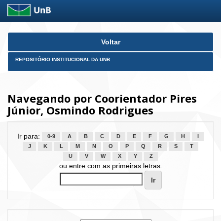
Skip
Voltar
navigation
REPOSITÓRIO INSTITUCIONAL DA UNB
Navegando por Coorientador Pires
Júnior, Osmindo Rodrigues
Ir para:
0-9
A
B
C
D
E
F
G
H
I
J
K
L
M
N
O
P
Q
R
S
T
U
V
W
X
Y
Z
ou entre com as primeiras letras: