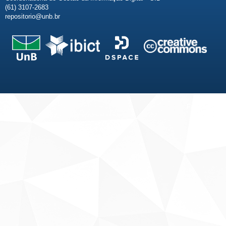
(61) 3107-2683
repositorio@unb.br
Fale conosco
Sobre