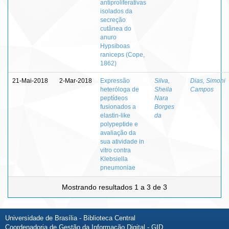
antiproliferativas
isolados da
secreção
cutânea do
anuro
Hypsiboas
raniceps (Cope,
1862)
21-Mai-2018
2-Mar-2018
Expressão
Silva,
Dias, Simoni
heteróloga de
Sheila
Campos
peptídeos
Nara
fusionados a
Borges
elastin-like
da
polypeptide e
avaliação da
sua atividade in
vitro contra
Klebsiella
pneumoniae
Mostrando resultados 1 a 3 de 3
Universidade de Brasília - Biblioteca Central
Coordenadoria de Gestão da Informação Digital - GID