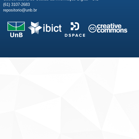
(61) 3107-2683
repositorio@unb.br
Fale conosco
Sobre