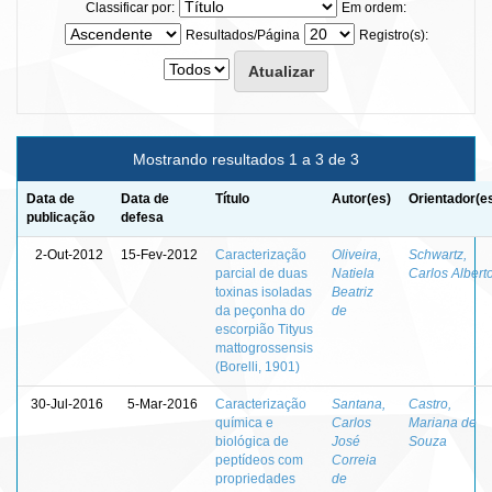
Classificar por:
Em ordem:
Resultados/Página
Registro(s):
Mostrando resultados 1 a 3 de 3
Data de
Data de
Título
Autor(es)
Orientador(e
publicação
defesa
2-Out-2012
15-Fev-2012
Caracterização
Oliveira,
Schwartz,
parcial de duas
Natiela
Carlos Albert
toxinas isoladas
Beatriz
da peçonha do
de
escorpião Tityus
mattogrossensis
(Borelli, 1901)
30-Jul-2016
5-Mar-2016
Caracterização
Santana,
Castro,
química e
Carlos
Mariana de
biológica de
José
Souza
peptídeos com
Correia
propriedades
de