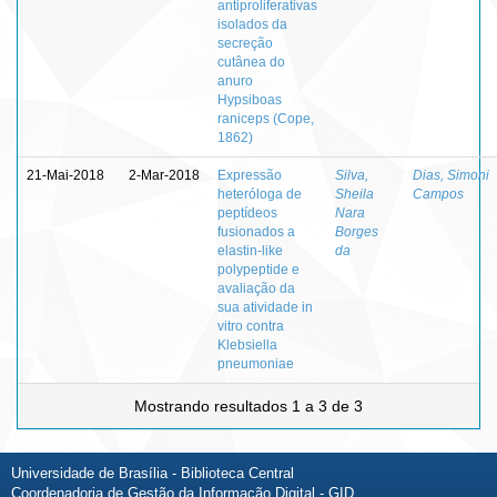
antiproliferativas
isolados da
secreção
cutânea do
anuro
Hypsiboas
raniceps (Cope,
1862)
21-Mai-2018
2-Mar-2018
Expressão
Silva,
Dias, Simoni
heteróloga de
Sheila
Campos
peptídeos
Nara
fusionados a
Borges
elastin-like
da
polypeptide e
avaliação da
sua atividade in
vitro contra
Klebsiella
pneumoniae
Mostrando resultados 1 a 3 de 3
Universidade de Brasília - Biblioteca Central
Coordenadoria de Gestão da Informação Digital - GID