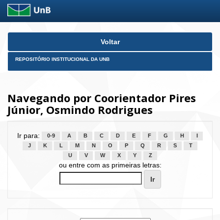
Skip
Voltar
navigation
REPOSITÓRIO INSTITUCIONAL DA UNB
Navegando por Coorientador Pires
Júnior, Osmindo Rodrigues
Ir para:
0-9
A
B
C
D
E
F
G
H
I
J
K
L
M
N
O
P
Q
R
S
T
U
V
W
X
Y
Z
ou entre com as primeiras letras: