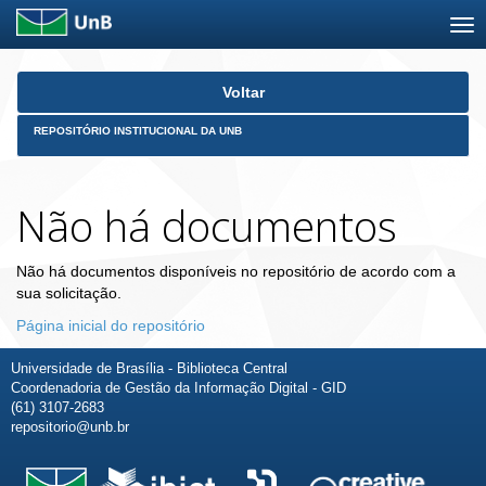
Skip
Voltar
navigation
REPOSITÓRIO INSTITUCIONAL DA UNB
Não há documentos
Não há documentos disponíveis no repositório de acordo com a
sua solicitação.
Página inicial do repositório
Universidade de Brasília - Biblioteca Central
Coordenadoria de Gestão da Informação Digital - GID
(61) 3107-2683
repositorio@unb.br