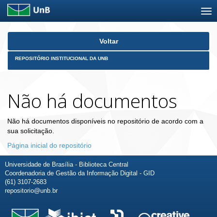
Skip
Voltar
navigation
REPOSITÓRIO INSTITUCIONAL DA UNB
Não há documentos
Não há documentos disponíveis no repositório de acordo com a
sua solicitação.
Página inicial do repositório
Universidade de Brasília - Biblioteca Central
Coordenadoria de Gestão da Informação Digital - GID
(61) 3107-2683
repositorio@unb.br