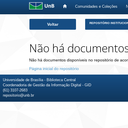
Comunidades e Coleções
Skip
REPOSITÓRIO INSTITUCIO
Voltar
navigation
Não há documento
Não há documentos disponíveis no repositório de acor
Página inicial do repositório
Universidade de Brasília - Biblioteca Central
Coordenadoria de Gestão da Informação Digital - GID
(61) 3107-2683
repositorio@unb.br