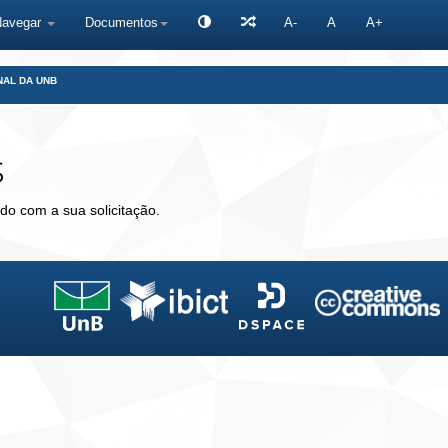
Navegar
Documentos
A-
A
A+
NAL DA UNB
s
do com a sua solicitação.