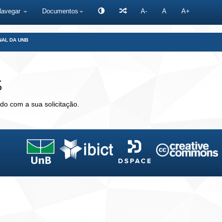
Navegar
Documentos
A-
A
A+
NAL DA UNB
s
do com a sua solicitação.