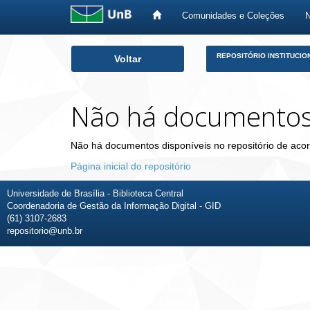
Comunidades e Coleções
Skip
REPOSITÓRIO INSTITUCIO
Voltar
navigation
Não há documento
Não há documentos disponíveis no repositório de acor
Página inicial do repositório
Universidade de Brasília - Biblioteca Central
Coordenadoria de Gestão da Informação Digital - GID
(61) 3107-2683
repositorio@unb.br