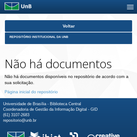
Skip
Voltar
navigation
REPOSITÓRIO INSTITUCIONAL DA UNB
Não há documentos
Não há documentos disponíveis no repositório de acordo com a
sua solicitação.
Página inicial do repositório
Universidade de Brasília - Biblioteca Central
Coordenadoria de Gestão da Informação Digital - GID
(61) 3107-2683
repositorio@unb.br