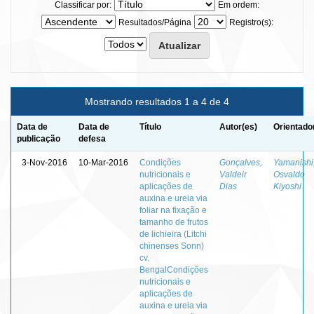
Classificar por:
Em ordem:
Resultados/Página
Registro(s):
Mostrando resultados 1 a 4 de 4
Data de
Data de
Título
Autor(es)
Orientado
publicação
defesa
3-Nov-2016
10-Mar-2016
Condições
Gonçalves,
Yamanishi
nutricionais e
Valdeir
Osvaldo
aplicações de
Dias
Kiyoshi
auxina e ureia via
foliar na fixação e
tamanho de frutos
de lichieira (Litchi
chinenses Sonn)
cv.
BengalCondições
nutricionais e
aplicações de
auxina e ureia via