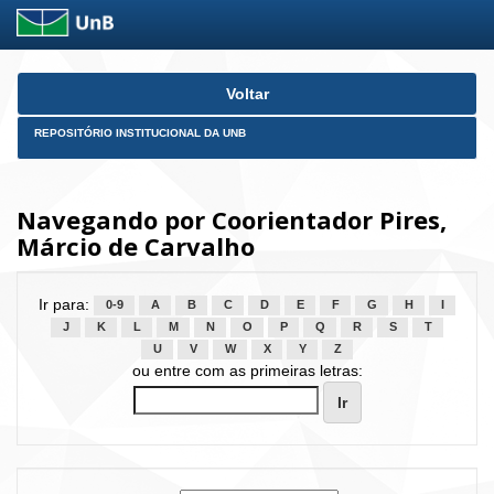
Skip
Voltar
navigation
REPOSITÓRIO INSTITUCIONAL DA UNB
Navegando por Coorientador Pires,
Márcio de Carvalho
Ir para:
0-9
A
B
C
D
E
F
G
H
I
J
K
L
M
N
O
P
Q
R
S
T
U
V
W
X
Y
Z
ou entre com as primeiras letras: