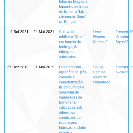
foliar na fixação e
tamanho de frutos
de lichieira (Litchi
chinenses Sonn)
cv. Bengal
9-Set-2021
24-Mai-2021
Cultivo do
Lima,
Yamanishi
mirtileiro 'Biloxi'
Firmino
Osvaldo
em função de
Nunes de
Kiyoshi
fertirrigação
nitrogenada e
substratos
27-Dez-2019
31-Mai-2019
Desempenho
Sousa,
Peixoto, J
agronômico, pós-
Heloisa
Ricardo
colheita e
Alves de
caracterização
Figueiredo
físico-química e
sensorial de
variedades de
bananeira
cultivadas sob
diferentes
condições de
reposições
hidricas e adubo
químico