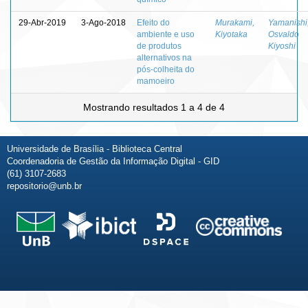
29-Abr-2019
3-Ago-2018
Efeito do
Murakami,
Yamanishi
ambiente e uso
Kiyotaka
Osvaldo
de produtos
Kiyoshi
alternativos na
pós-colheita do
mamoeiro
Mostrando resultados 1 a 4 de 4
Universidade de Brasília - Biblioteca Central
Coordenadoria de Gestão da Informação Digital - GID
(61) 3107-2683
repositorio@unb.br