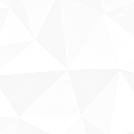
Fale conosco
Sobre