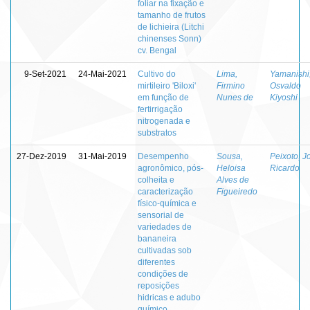
foliar na fixação e
tamanho de frutos
de lichieira (Litchi
chinenses Sonn)
cv. Bengal
9-Set-2021
24-Mai-2021
Cultivo do
Lima,
Yamanishi
mirtileiro 'Biloxi'
Firmino
Osvaldo
em função de
Nunes de
Kiyoshi
fertirrigação
nitrogenada e
substratos
27-Dez-2019
31-Mai-2019
Desempenho
Sousa,
Peixoto, J
agronômico, pós-
Heloisa
Ricardo
colheita e
Alves de
caracterização
Figueiredo
físico-química e
sensorial de
variedades de
bananeira
cultivadas sob
diferentes
condições de
reposições
hidricas e adubo
químico