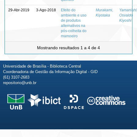
29-Abr-2019
3-Ago-2018
Efeito do
Murakami,
Yamanishi
ambiente e uso
Kiyotaka
Osvaldo
de produtos
Kiyoshi
alternativos na
pós-colheita do
mamoeiro
Mostrando resultados 1 a 4 de 4
Universidade de Brasília - Biblioteca Central
Coordenadoria de Gestão da Informação Digital - GID
(61) 3107-2683
repositorio@unb.br