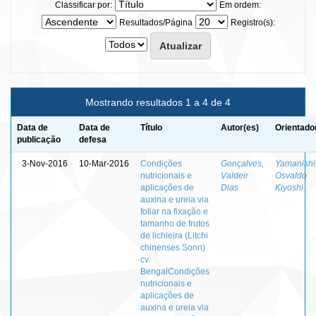
Classificar por:
Em ordem:
Resultados/Página
Registro(s):
Mostrando resultados 1 a 4 de 4
Data de
Data de
Título
Autor(es)
Orientado
publicação
defesa
3-Nov-2016
10-Mar-2016
Condições
Gonçalves,
Yamanishi
nutricionais e
Valdeir
Osvaldo
aplicações de
Dias
Kiyoshi
auxina e ureia via
foliar na fixação e
tamanho de frutos
de lichieira (Litchi
chinenses Sonn)
cv.
BengalCondições
nutricionais e
aplicações de
auxina e ureia via