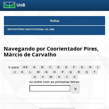
Skip
Voltar
navigation
REPOSITÓRIO INSTITUCIONAL DA UNB
Navegando por Coorientador Pires,
Márcio de Carvalho
Ir para:
0-9
A
B
C
D
E
F
G
H
I
J
K
L
M
N
O
P
Q
R
S
T
U
V
W
X
Y
Z
ou entre com as primeiras letras: