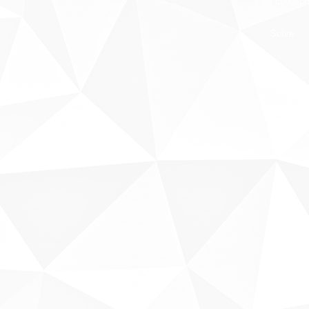
Fale conosco
Sobre