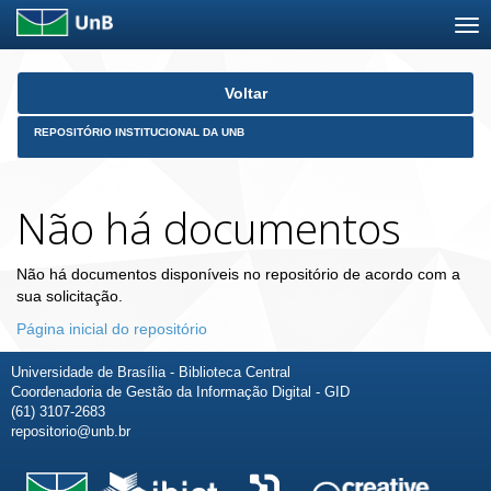
Skip
Voltar
navigation
REPOSITÓRIO INSTITUCIONAL DA UNB
Não há documentos
Não há documentos disponíveis no repositório de acordo com a
sua solicitação.
Página inicial do repositório
Universidade de Brasília - Biblioteca Central
Coordenadoria de Gestão da Informação Digital - GID
(61) 3107-2683
repositorio@unb.br