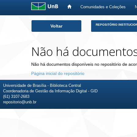
Comunidades e Coleções
Skip
REPOSITÓRIO INSTITUCIO
Voltar
navigation
Não há documento
Não há documentos disponíveis no repositório de acor
Página inicial do repositório
Universidade de Brasília - Biblioteca Central
Coordenadoria de Gestão da Informação Digital - GID
(61) 3107-2683
repositorio@unb.br