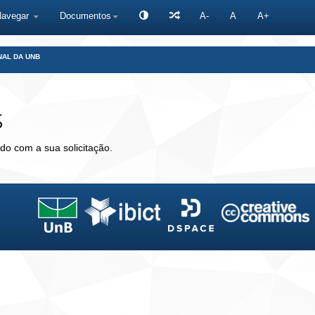
Navegar
Documentos
A-
A
A+
NAL DA UNB
s
do com a sua solicitação.