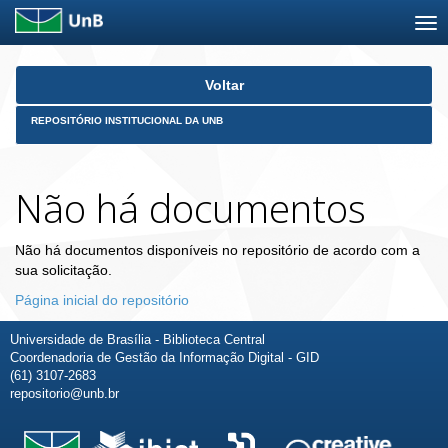
Skip
Voltar
navigation
REPOSITÓRIO INSTITUCIONAL DA UNB
Não há documentos
Não há documentos disponíveis no repositório de acordo com a
sua solicitação.
Página inicial do repositório
Universidade de Brasília - Biblioteca Central
Coordenadoria de Gestão da Informação Digital - GID
(61) 3107-2683
repositorio@unb.br