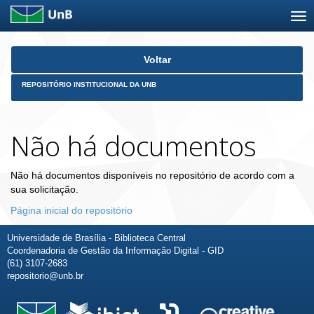
Skip
Voltar
navigation
REPOSITÓRIO INSTITUCIONAL DA UNB
Não há documentos
Não há documentos disponíveis no repositório de acordo com a
sua solicitação.
Página inicial do repositório
Universidade de Brasília - Biblioteca Central
Coordenadoria de Gestão da Informação Digital - GID
(61) 3107-2683
repositorio@unb.br