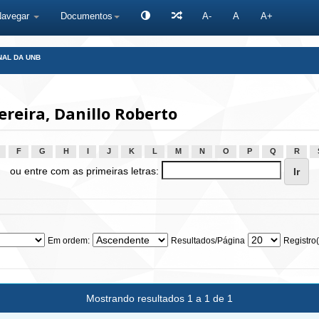
Navegar
Documentos
A-
A
A+
NAL DA UNB
reira, Danillo Roberto
F
G
H
I
J
K
L
M
N
O
P
Q
R
ou entre com as primeiras letras:
Em ordem:
Resultados/Página
Registro(
Mostrando resultados 1 a 1 de 1