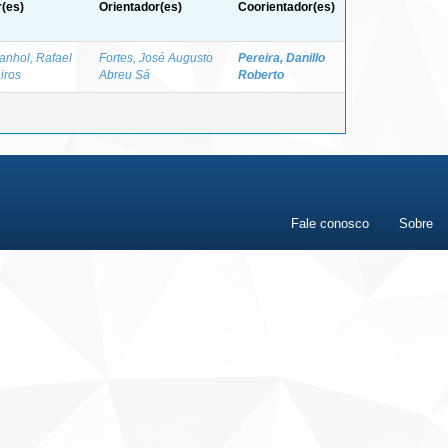
(es)
Orientador(es)
Coorientador(es)
nhol, Rafael
Fortes, José Augusto
Pereira, Danillo
iros
Abreu Sá
Roberto
Fale conosco
Sobre