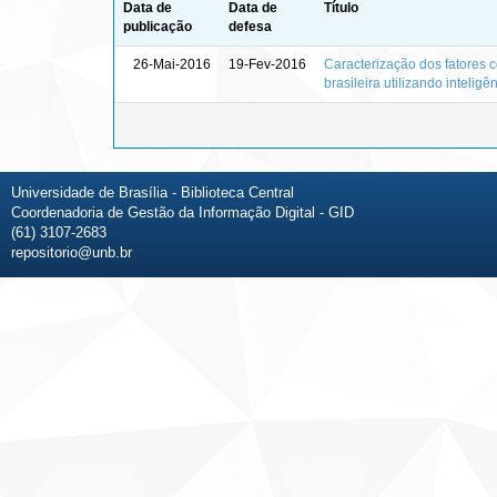
Data de
Data de
Título
publicação
defesa
26-Mai-2016
19-Fev-2016
Caracterização dos fatores 
brasileira utilizando inteligênc
Universidade de Brasília - Biblioteca Central
Coordenadoria de Gestão da Informação Digital - GID
(61) 3107-2683
repositorio@unb.br