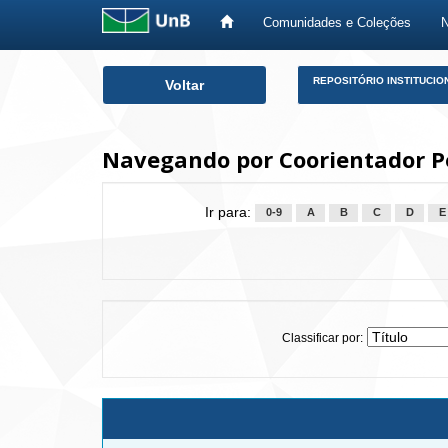
Comunidades e Coleções
Skip
REPOSITÓRIO INSTITUCIO
Voltar
navigation
Navegando por Coorientador Pe
Ir para:
0-9
A
B
C
D
E
Classificar por: