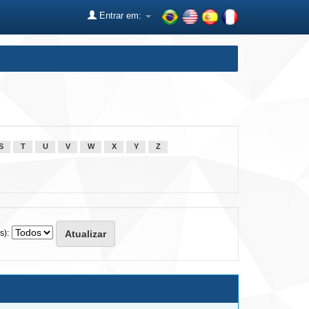
Entrar em:
S
T
U
V
W
X
Y
Z
s):