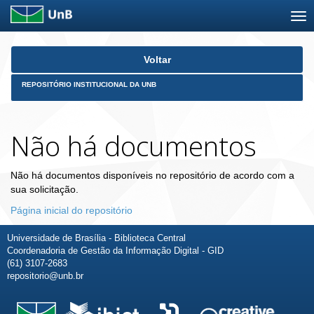
Skip
Voltar
navigation
REPOSITÓRIO INSTITUCIONAL DA UNB
Não há documentos
Não há documentos disponíveis no repositório de acordo com a
sua solicitação.
Página inicial do repositório
Universidade de Brasília - Biblioteca Central
Coordenadoria de Gestão da Informação Digital - GID
(61) 3107-2683
repositorio@unb.br