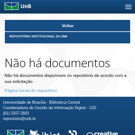
Skip
Voltar
navigation
REPOSITÓRIO INSTITUCIONAL DA UNB
Não há documentos
Não há documentos disponíveis no repositório de acordo com a
sua solicitação.
Página inicial do repositório
Universidade de Brasília - Biblioteca Central
Coordenadoria de Gestão da Informação Digital - GID
(61) 3107-2683
repositorio@unb.br