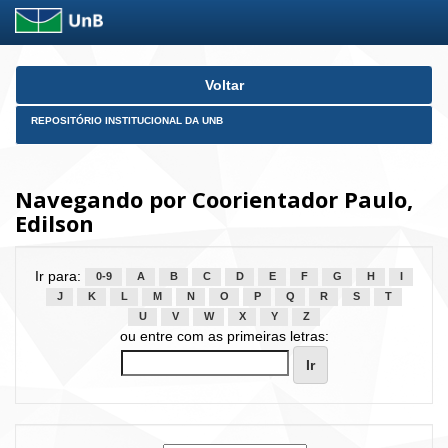
Skip
Voltar
navigation
REPOSITÓRIO INSTITUCIONAL DA UNB
Navegando por Coorientador Paulo,
Edilson
Ir para:
0-9
A
B
C
D
E
F
G
H
I
J
K
L
M
N
O
P
Q
R
S
T
U
V
W
X
Y
Z
ou entre com as primeiras letras: