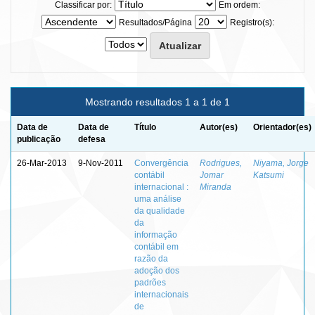
Classificar por:
Em ordem:
Resultados/Página
Registro(s):
Mostrando resultados 1 a 1 de 1
Data de
Data de
Título
Autor(es)
Orientador(es)
publicação
defesa
26-Mar-2013
9-Nov-2011
Convergência
Rodrigues,
Niyama, Jorge
contábil
Jomar
Katsumi
internacional :
Miranda
uma análise
da qualidade
da
informação
contábil em
razão da
adoção dos
padrões
internacionais
de