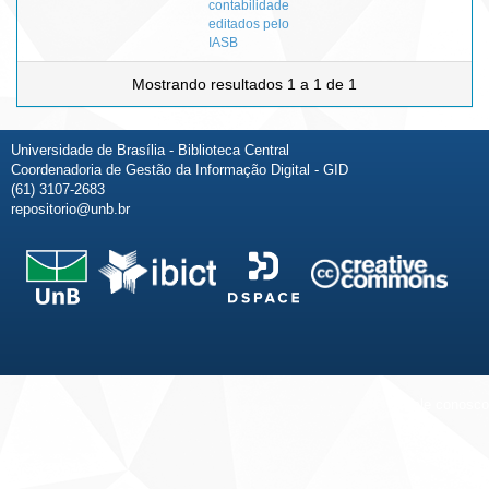
contabilidade
editados pelo
IASB
Mostrando resultados 1 a 1 de 1
Universidade de Brasília - Biblioteca Central
Coordenadoria de Gestão da Informação Digital - GID
(61) 3107-2683
repositorio@unb.br
Fale conosco
Sobre