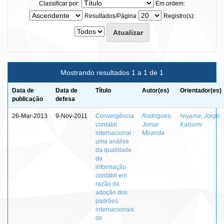
Classificar por:
Em ordem:
Resultados/Página
Registro(s):
Mostrando resultados 1 a 1 de 1
Data de
Data de
Título
Autor(es)
Orientador(es)
publicação
defesa
26-Mar-2013
9-Nov-2011
Convergência
Rodrigues,
Niyama, Jorge
contábil
Jomar
Katsumi
internacional :
Miranda
uma análise
da qualidade
da
informação
contábil em
razão da
adoção dos
padrões
internacionais
de