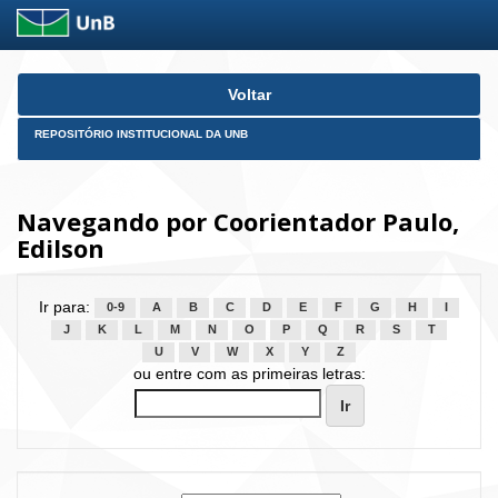
Skip
Voltar
navigation
REPOSITÓRIO INSTITUCIONAL DA UNB
Navegando por Coorientador Paulo,
Edilson
Ir para:
0-9
A
B
C
D
E
F
G
H
I
J
K
L
M
N
O
P
Q
R
S
T
U
V
W
X
Y
Z
ou entre com as primeiras letras: