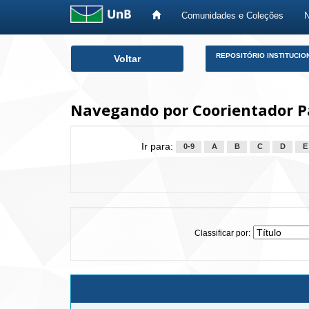
Comunidades e Coleções
Skip
REPOSITÓRIO INSTITUCIO
Voltar
navigation
Navegando por Coorientador Pa
Ir para:
0-9
A
B
C
D
E
Classificar por: