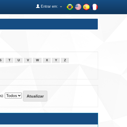
Entrar em:
S
T
U
V
W
X
Y
Z
s):