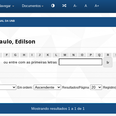
Navegar
Documentos
A-
A
A+
NAL DA UNB
ulo, Edilson
F
G
H
I
J
K
L
M
N
O
P
Q
R
ou entre com as primeiras letras:
Em ordem:
Resultados/Página
Registro(
Mostrando resultados 1 a 1 de 1