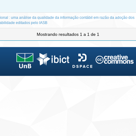
cional : uma análise da qualidade da informação contábil em razão da adoção dos
abilidade editados pelo IASB
Mostrando resultados 1 a 1 de 1