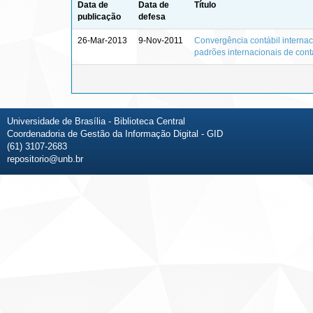
Data de
Data de
Título
publicação
defesa
26-Mar-2013
9-Nov-2011
Convergência contábil interna
padrões internacionais de cont
Universidade de Brasília - Biblioteca Central
Coordenadoria de Gestão da Informação Digital - GID
(61) 3107-2683
repositorio@unb.br