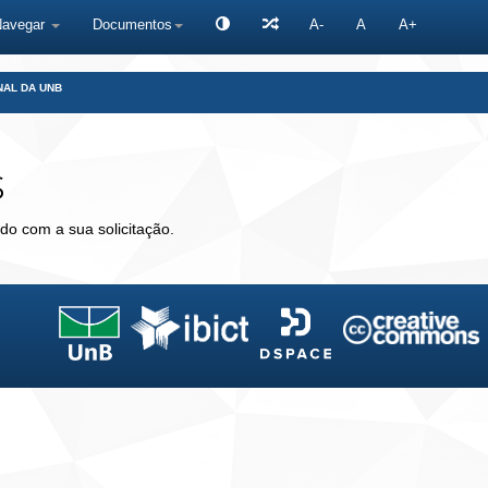
Navegar
Documentos
A-
A
A+
NAL DA UNB
s
do com a sua solicitação.