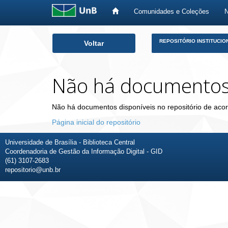
Comunidades e Coleções
Skip
REPOSITÓRIO INSTITUCIO
Voltar
navigation
Não há documento
Não há documentos disponíveis no repositório de acor
Página inicial do repositório
Universidade de Brasília - Biblioteca Central
Coordenadoria de Gestão da Informação Digital - GID
(61) 3107-2683
repositorio@unb.br