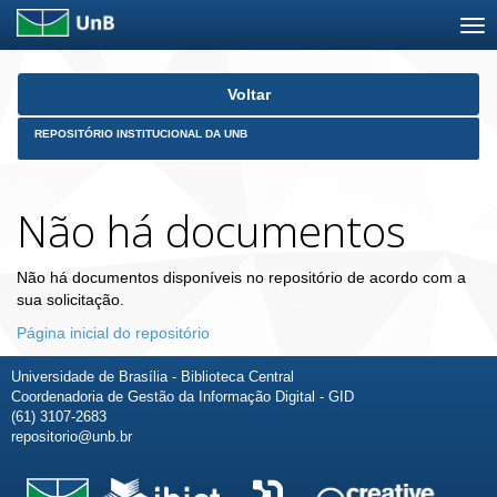
Skip
Voltar
navigation
REPOSITÓRIO INSTITUCIONAL DA UNB
Não há documentos
Não há documentos disponíveis no repositório de acordo com a
sua solicitação.
Página inicial do repositório
Universidade de Brasília - Biblioteca Central
Coordenadoria de Gestão da Informação Digital - GID
(61) 3107-2683
repositorio@unb.br