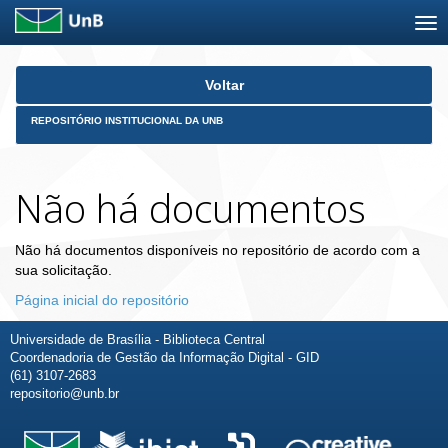
Skip
Voltar
navigation
REPOSITÓRIO INSTITUCIONAL DA UNB
Não há documentos
Não há documentos disponíveis no repositório de acordo com a
sua solicitação.
Página inicial do repositório
Universidade de Brasília - Biblioteca Central
Coordenadoria de Gestão da Informação Digital - GID
(61) 3107-2683
repositorio@unb.br