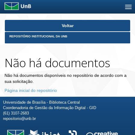
Skip
Voltar
navigation
REPOSITÓRIO INSTITUCIONAL DA UNB
Não há documentos
Não há documentos disponíveis no repositório de acordo com a
sua solicitação.
Página inicial do repositório
Universidade de Brasília - Biblioteca Central
Coordenadoria de Gestão da Informação Digital - GID
(61) 3107-2683
repositorio@unb.br