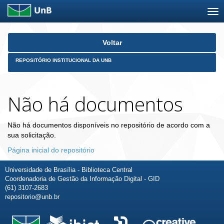
Skip
Voltar
navigation
REPOSITÓRIO INSTITUCIONAL DA UNB
Não há documentos
Não há documentos disponíveis no repositório de acordo com a
sua solicitação.
Página inicial do repositório
Universidade de Brasília - Biblioteca Central
Coordenadoria de Gestão da Informação Digital - GID
(61) 3107-2683
repositorio@unb.br