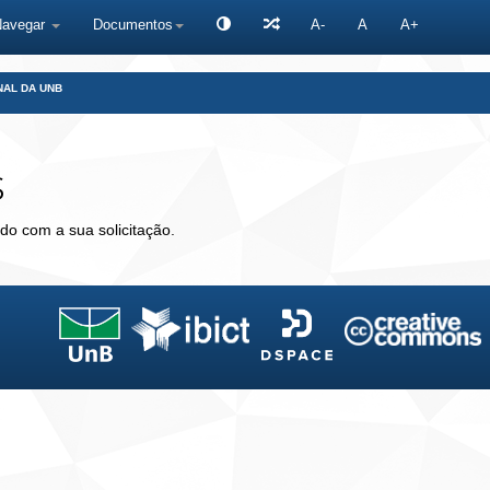
Navegar
Documentos
A-
A
A+
NAL DA UNB
s
do com a sua solicitação.