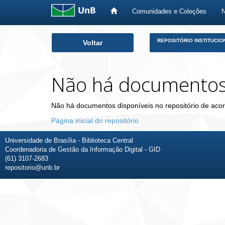
Comunidades e Coleções
Skip
REPOSITÓRIO INSTITUCIO
Voltar
navigation
Não há documento
Não há documentos disponíveis no repositório de acor
Página inicial do repositório
Universidade de Brasília - Biblioteca Central
Coordenadoria de Gestão da Informação Digital - GID
(61) 3107-2683
repositorio@unb.br