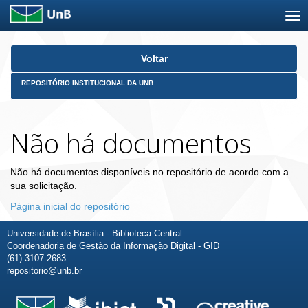
Skip
Voltar
navigation
REPOSITÓRIO INSTITUCIONAL DA UNB
Não há documentos
Não há documentos disponíveis no repositório de acordo com a
sua solicitação.
Página inicial do repositório
Universidade de Brasília - Biblioteca Central
Coordenadoria de Gestão da Informação Digital - GID
(61) 3107-2683
repositorio@unb.br