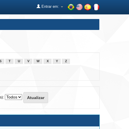
Entrar em:
S
T
U
V
W
X
Y
Z
s):