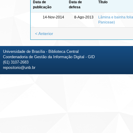
Data de
Data de
Título
publicação
defesa
14-Nov-2014
8-Ago-2013
Lâmina e bainha foli
Paniceae)
< Anterior
Universidade de Brasília - Biblioteca Central
Coordenadoria de Gestão da Informação Digital - GID
(61) 3107-2683
repositorio@unb.br