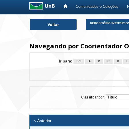
Comunidades e Coleções
Skip
REPOSITÓRIO INSTITUCIO
Voltar
navigation
Navegando por Coorientador Ol
Ir para:
0-9
A
B
C
D
E
Classificar por:
< Anterior