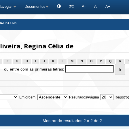
Navegar
Documentos
A-
A
A+
NAL DA UNB
iveira, Regina Célia de
F
G
H
I
J
K
L
M
N
O
P
Q
R
ou entre com as primeiras letras:
Em ordem:
Resultados/Página
Registro(
Mostrando resultados 2 a 2 de 2