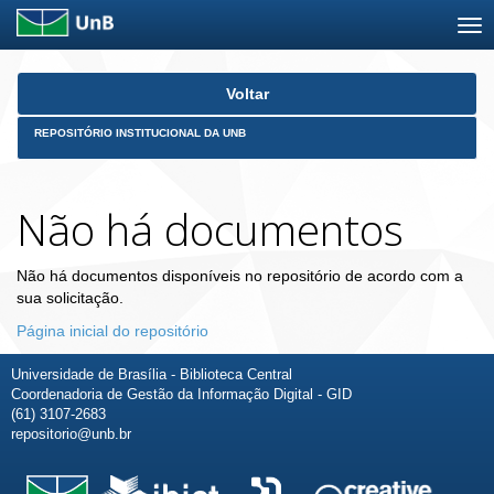
Skip
Voltar
navigation
REPOSITÓRIO INSTITUCIONAL DA UNB
Não há documentos
Não há documentos disponíveis no repositório de acordo com a
sua solicitação.
Página inicial do repositório
Universidade de Brasília - Biblioteca Central
Coordenadoria de Gestão da Informação Digital - GID
(61) 3107-2683
repositorio@unb.br