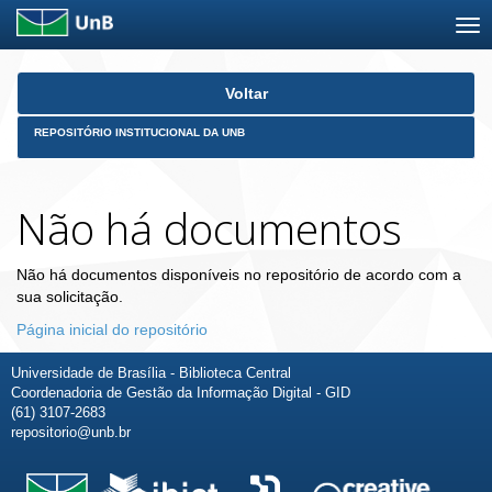
Skip
Voltar
navigation
REPOSITÓRIO INSTITUCIONAL DA UNB
Não há documentos
Não há documentos disponíveis no repositório de acordo com a
sua solicitação.
Página inicial do repositório
Universidade de Brasília - Biblioteca Central
Coordenadoria de Gestão da Informação Digital - GID
(61) 3107-2683
repositorio@unb.br