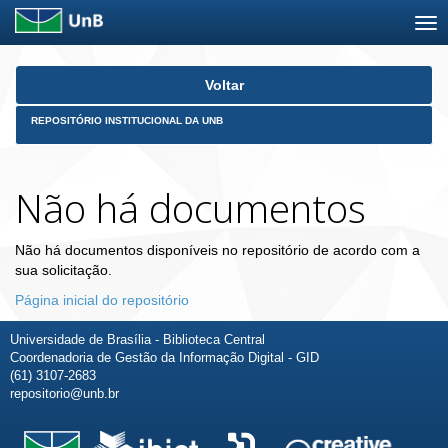
Skip
Voltar
navigation
REPOSITÓRIO INSTITUCIONAL DA UNB
Não há documentos
Não há documentos disponíveis no repositório de acordo com a
sua solicitação.
Página inicial do repositório
Universidade de Brasília - Biblioteca Central
Coordenadoria de Gestão da Informação Digital - GID
(61) 3107-2683
repositorio@unb.br