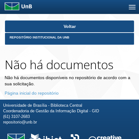
Skip
Voltar
navigation
REPOSITÓRIO INSTITUCIONAL DA UNB
Não há documentos
Não há documentos disponíveis no repositório de acordo com a
sua solicitação.
Página inicial do repositório
Universidade de Brasília - Biblioteca Central
Coordenadoria de Gestão da Informação Digital - GID
(61) 3107-2683
repositorio@unb.br