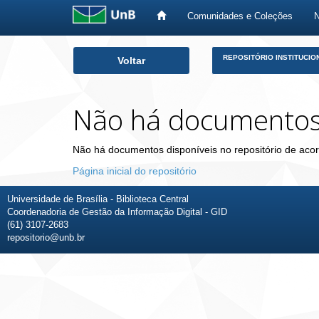
Comunidades e Coleções
Skip
REPOSITÓRIO INSTITUCIO
Voltar
navigation
Não há documento
Não há documentos disponíveis no repositório de acor
Página inicial do repositório
Universidade de Brasília - Biblioteca Central
Coordenadoria de Gestão da Informação Digital - GID
(61) 3107-2683
repositorio@unb.br