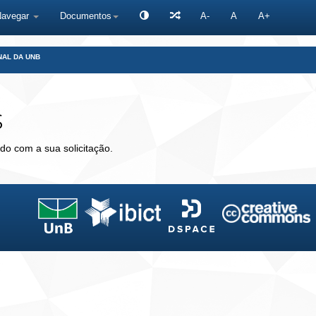
Navegar
Documentos
A-
A
A+
NAL DA UNB
s
do com a sua solicitação.