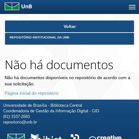
Skip
Voltar
navigation
REPOSITÓRIO INSTITUCIONAL DA UNB
Não há documentos
Não há documentos disponíveis no repositório de acordo com a
sua solicitação.
Página inicial do repositório
Universidade de Brasília - Biblioteca Central
Coordenadoria de Gestão da Informação Digital - GID
(61) 3107-2683
repositorio@unb.br