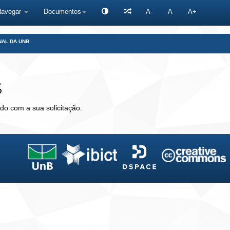
Navegar
Documentos
A-
A
A+
NAL DA UNB
s
do com a sua solicitação.