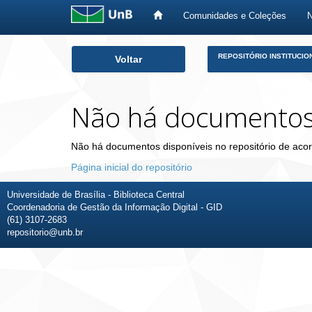
Comunidades e Coleções
Skip
REPOSITÓRIO INSTITUCIO
Voltar
navigation
Não há documento
Não há documentos disponíveis no repositório de acor
Página inicial do repositório
Universidade de Brasília - Biblioteca Central
Coordenadoria de Gestão da Informação Digital - GID
(61) 3107-2683
repositorio@unb.br