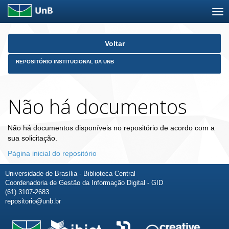
Skip
Voltar
navigation
REPOSITÓRIO INSTITUCIONAL DA UNB
Não há documentos
Não há documentos disponíveis no repositório de acordo com a
sua solicitação.
Página inicial do repositório
Universidade de Brasília - Biblioteca Central
Coordenadoria de Gestão da Informação Digital - GID
(61) 3107-2683
repositorio@unb.br