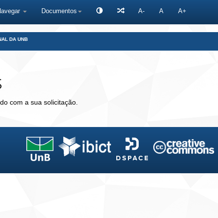
Navegar
Documentos
A-
A
A+
NAL DA UNB
s
do com a sua solicitação.