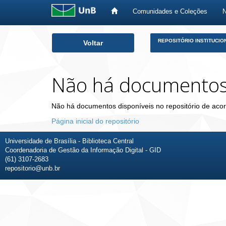
Comunidades e Coleções
Skip
REPOSITÓRIO INSTITUCIO
Voltar
navigation
Não há documento
Não há documentos disponíveis no repositório de acor
Página inicial do repositório
Universidade de Brasília - Biblioteca Central
Coordenadoria de Gestão da Informação Digital - GID
(61) 3107-2683
repositorio@unb.br