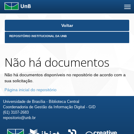
Skip
Voltar
navigation
REPOSITÓRIO INSTITUCIONAL DA UNB
Não há documentos
Não há documentos disponíveis no repositório de acordo com a
sua solicitação.
Página inicial do repositório
Universidade de Brasília - Biblioteca Central
Coordenadoria de Gestão da Informação Digital - GID
(61) 3107-2683
repositorio@unb.br