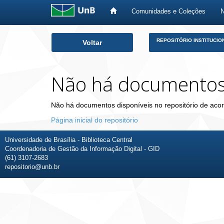
Comunidades e Coleções
Skip
REPOSITÓRIO INSTITUCIO
Voltar
navigation
Não há documento
Não há documentos disponíveis no repositório de acor
Página inicial do repositório
Universidade de Brasília - Biblioteca Central
Coordenadoria de Gestão da Informação Digital - GID
(61) 3107-2683
repositorio@unb.br