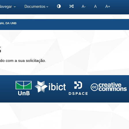
Navegar
Documentos
A-
A
A+
NAL DA UNB
s
do com a sua solicitação.