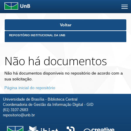
Skip
Voltar
navigation
REPOSITÓRIO INSTITUCIONAL DA UNB
Não há documentos
Não há documentos disponíveis no repositório de acordo com a
sua solicitação.
Página inicial do repositório
Universidade de Brasília - Biblioteca Central
Coordenadoria de Gestão da Informação Digital - GID
(61) 3107-2683
repositorio@unb.br