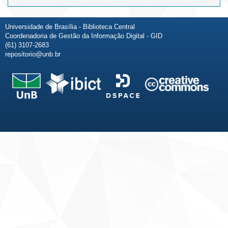
Universidade de Brasília - Biblioteca Central
Coordenadoria de Gestão da Informação Digital - GID
(61) 3107-2683
repositorio@unb.br
Fale conosco
Sobre