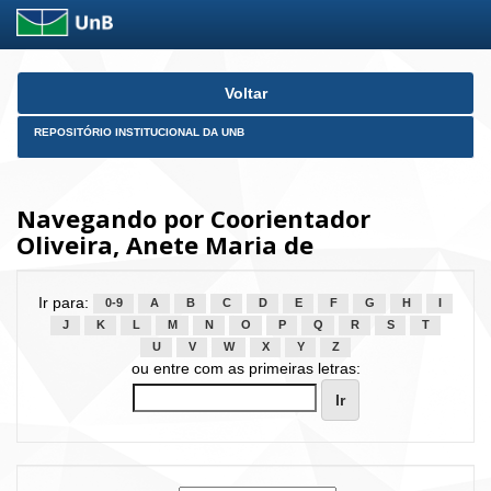
Skip
Voltar
navigation
REPOSITÓRIO INSTITUCIONAL DA UNB
Navegando por Coorientador
Oliveira, Anete Maria de
Ir para:
0-9
A
B
C
D
E
F
G
H
I
J
K
L
M
N
O
P
Q
R
S
T
U
V
W
X
Y
Z
ou entre com as primeiras letras: