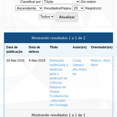
Classificar por:
Em ordem:
Resultados/Página
Registro(s):
Mostrando resultados 1 a 1 de 1
Data de
Data de
Título
Autor(es)
Orientador(es)
publicação
defesa
30-Mai-2016
4-Mar-2016
Formação
Costa,
Ribeiro, Alice
continuada a
Samara
Melo
distância
dos Anjos
para o
da
professor de
Ciências
Naturais do
Ensino
Fundamental
: educação
em Geologia
Mostrando resultados 1 a 1 de 1